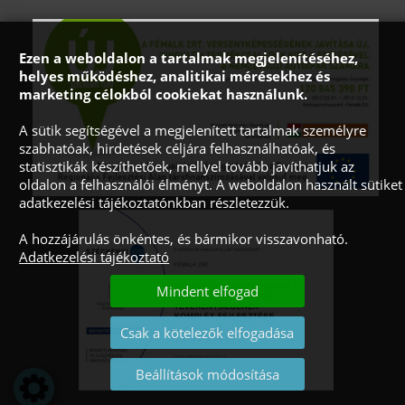
Ezen a weboldalon a tartalmak megjelenítéséhez,
helyes működéshez, analitikai mérésekhez és
marketing célokból cookiekat használunk.
A sütik segítségével a megjelenített tartalmak személyre
szabhatóak, hirdetések céljára felhasználhatóak, és
statisztikák készíthetőek, mellyel tovább javíthatjuk az
oldalon a felhasználói élményt. A weboldalon használt sütiket
adatkezelési tájékoztatónkban részletezzük.
A hozzájárulás önkéntes, és bármikor visszavonható.
Adatkezelési tájékoztató
Mindent elfogad
Csak a kötelezők elfogadása
Beállítások módosítása