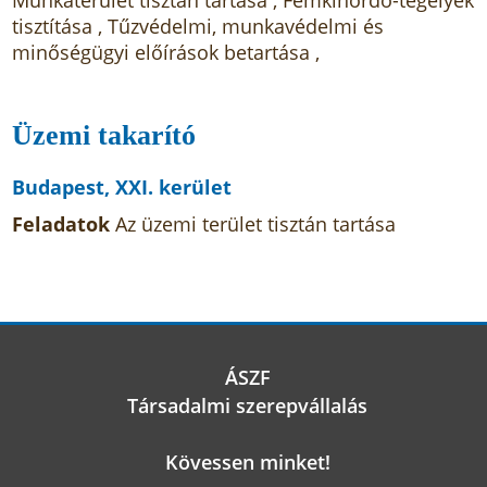
Munkaterület tisztán tartása , Fémkihordó-tégelyek
tisztítása , Tűzvédelmi, munkavédelmi és
minőségügyi előírások betartása ,
Üzemi takarító
Budapest, XXI. kerület
Feladatok
Az üzemi terület tisztán tartása
ÁSZF
Társadalmi szerepvállalás
Kövessen minket!