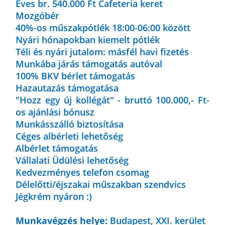
Éves br. 540.000 Ft Cafeteria keret
Mozgóbér
40%-os műszakpótlék 18:00-06:00 között
Nyári hónapokban kiemelt pótlék
Téli és nyári jutalom: másfél havi fizetés
Munkába járás támogatás autóval
100% BKV bérlet támogatás
Hazautazás támogatása
"Hozz egy új kollégát" - bruttó 100.000,- Ft-
os ajánlási bónusz
Munkásszálló biztosítása
Céges albérleti lehetőség
Albérlet támogatás
Vállalati Üdülési lehetőség
Kedvezményes telefon csomag
Délelőtti/éjszakai műszakban szendvics
Jégkrém nyáron :)
Munkavégzés helye:
Budapest, XXI. kerület