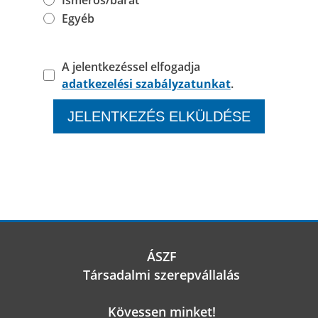
Ismerős/barát
Egyéb
A jelentkezéssel elfogadja
adatkezelési szabályzatunkat
.
ÁSZF
Társadalmi szerepvállalás
Kövessen minket!